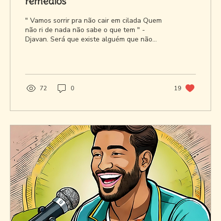
remédios
" Vamos sorrir pra não cair em cilada Quem
não ri de nada não sabe o que tem " -
Djavan. Será que existe alguém que não
gosta de rir?...
72
0
19