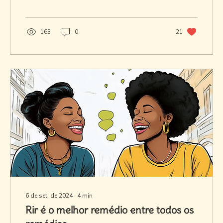
163
0
21
6 de set. de 2024
∙
4
min
Rir é o melhor remédio entre todos os